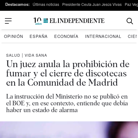
Destacamos:
Últimas noticias
Presidente Ceuta Juan Jesús Vivas
Paz Ve
OPINIÓN
ESPAÑA
ECONOMÍA
INTERNACIONAL
CIE
SALUD
|
VIDA SANA
Un juez anula la prohibición de
fumar y el cierre de discotecas
en la Comunidad de Madrid
La instrucción del Ministerio no se publicó en
el BOE y, en ese contexto, entiende que debía
haber un estado de alarma