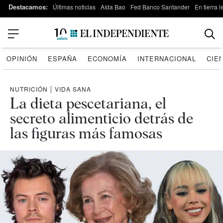
Destacamos:
Últimas noticias
Aída Bao
Fed Banco Santander
En tierra 
OPINIÓN
ESPAÑA
ECONOMÍA
INTERNACIONAL
CIE
NUTRICIÓN
|
VIDA SANA
La dieta pescetariana, el
secreto alimenticio detrás de
las figuras más famosas