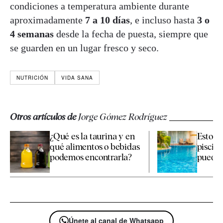
condiciones a temperatura ambiente durante
aproximadamente
7 a 10 días
, e incluso hasta
3 o
4 semanas
desde la fecha de puesta, siempre que
se guarden en un lugar fresco y seco.
NUTRICIÓN
VIDA SANA
Otros artículos de
Jorge Gómez Rodríguez
¿Qué es la taurina y en
Estos s
qué alimentos o bebidas
piscin
podemos encontrarla?
puedes i
Únete al canal de Whatsapp