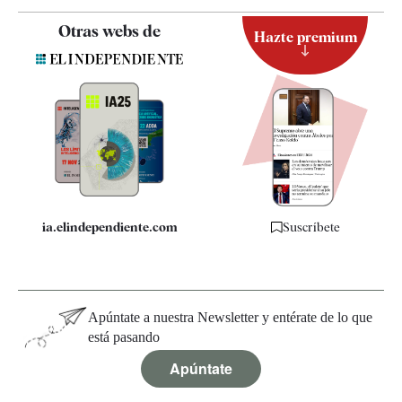
Contacto
Otras webs de
Hazte premium
Suscripción
Newsletter
Apps
Quiénes somos
Especificaciones
ia.elindependiente.com
Suscríbete
Apúntate a nuestra Newsletter y entérate de lo que
está pasando
Apúntate