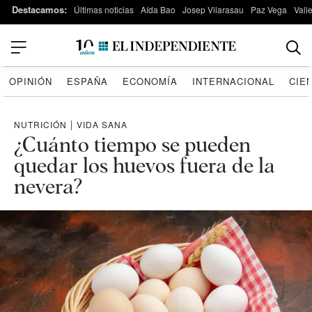
Destacamos:
Últimas noticias
Aída Bao
Josep Vilarasau
Paz Vega
Vall
OPINIÓN
ESPAÑA
ECONOMÍA
INTERNACIONAL
CIE
NUTRICIÓN
|
VIDA SANA
¿Cuánto tiempo se pueden
quedar los huevos fuera de la
nevera?