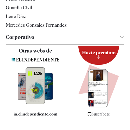
Tendencias
Guardia Civil
Leire Díez
Mercedes González Fernández
Corporativo
Contacto
Otras webs de
Hazte premium
Suscripción
Newsletter
Apps
Quiénes somos
Especificaciones
ia.elindependiente.com
Suscríbete