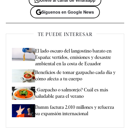
Únete al canal de Whatsapp
Síguenos en Google News
TE PUEDE INTERESAR
El lado oscuro del langostino barato en
España: vertidos, emisiones y desastre
ambiental en la costa de Ecuador
Beneficios de tomar gazpacho cada día y
cómo afecta a tu cuerpo
¿Gazpacho o salmorejo? Cuál es más
saludable para el verano
Damm factura 2.010 millones y refuerza
su expansión internacional