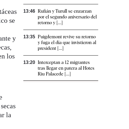
rtáceas
Rufián y Turull se enzarzan
13:46
por el segundo aniversario del
ico se
retorno y [...]
Puigdemont revive su retorno
13:35
ante y
y fuga el día que invistieron al
ecas,
president [...]
en los
Interceptan a 12 migrantes
13:20
tras llegar en patera al Hotes
Riu Palacede [...]
e
 secas
ar la