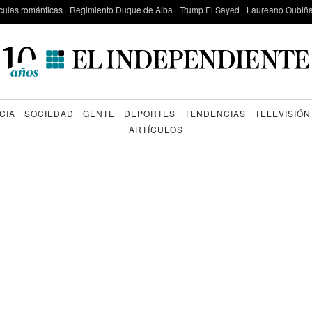
culas románticas
Regimiento Duque de Alba
Trump El Sayed
Laureano Oubiña
CIA
SOCIEDAD
GENTE
DEPORTES
TENDENCIAS
TELEVISIÓN
ARTÍCULOS