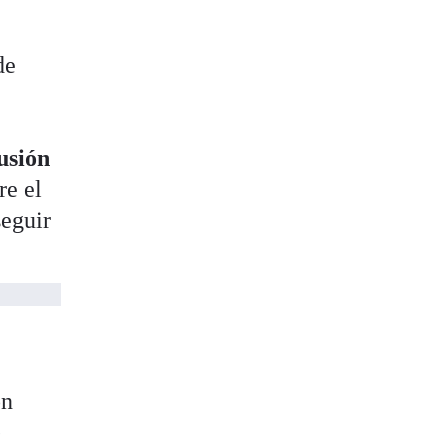
de
usión
re el
seguir
ón
e