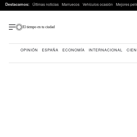
Destacamos:
Últimas noticias
Marruecos
Vehículos ocasión
Mejores pelí
El tiempo en tu ciudad
OPINIÓN
ESPAÑA
ECONOMÍA
INTERNACIONAL
CIEN