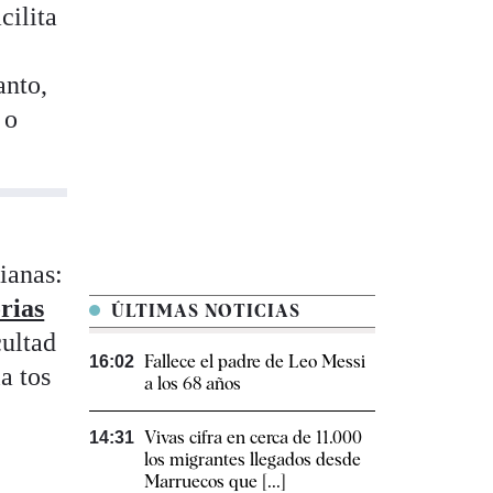
cilita
anto,
 o
ianas:
orias
ÚLTIMAS NOTICIAS
cultad
Fallece el padre de Leo Messi
16:02
a tos
a los 68 años
Vivas cifra en cerca de 11.000
14:31
los migrantes llegados desde
Marruecos que [...]