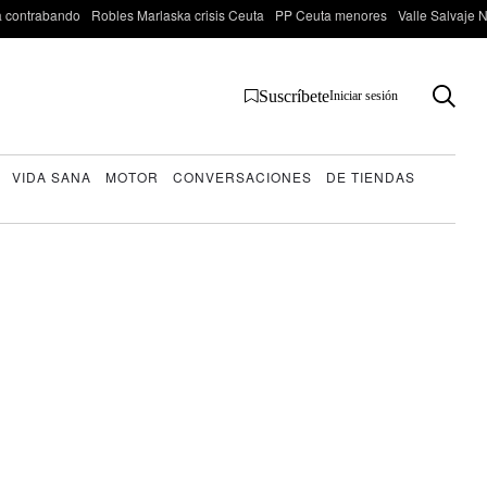
 contrabando
Robles Marlaska crisis Ceuta
PP Ceuta menores
Valle Salvaje N
Suscríbete
Iniciar sesión
VIDA SANA
MOTOR
CONVERSACIONES
DE TIENDAS