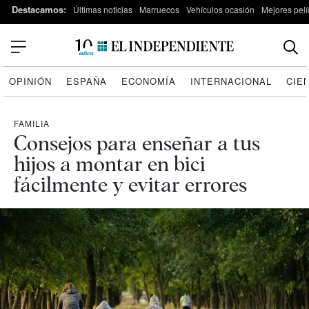
Destacamos:
Últimas noticias
Marruecos
Vehículos ocasión
Mejores pelí
OPINIÓN
ESPAÑA
ECONOMÍA
INTERNACIONAL
CIE
FAMILIA
Consejos para enseñar a tus
hijos a montar en bici
fácilmente y evitar errores