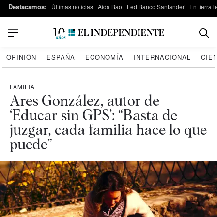
Destacamos:
Últimas noticias
Aída Bao
Fed Banco Santander
En tierra 
OPINIÓN
ESPAÑA
ECONOMÍA
INTERNACIONAL
CIE
FAMILIA
Ares González, autor de
‘Educar sin GPS’: “Basta de
juzgar, cada familia hace lo que
puede”