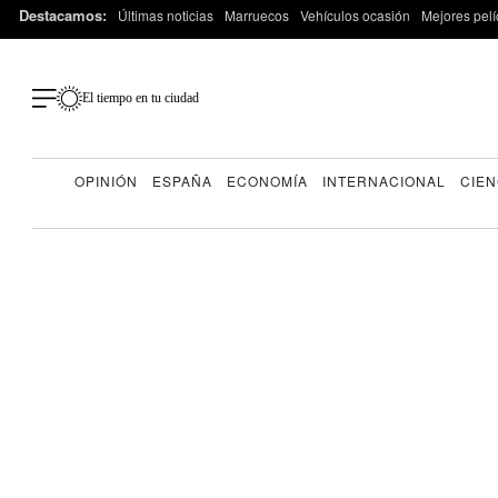
Destacamos:
Últimas noticias
Marruecos
Vehículos ocasión
Mejores pelí
El tiempo en tu ciudad
OPINIÓN
ESPAÑA
ECONOMÍA
INTERNACIONAL
CIEN