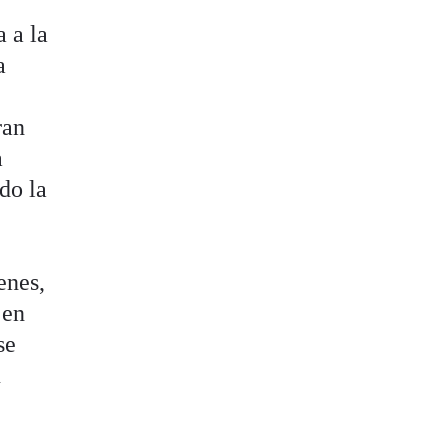
 a la
a
ran
a
do la
enes,
 en
se
u