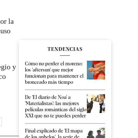
or la
puso
TENDENCIAS
Cómo no perder el moreno:
egio y
los 'aftersun' que mejor
co
funcionan para mantener el
bronceado más tiempo
De 'El diario de Noa' a
'Materialistas': las mejores
películas románticas del siglo
XXI que no te puedes perder
Final explicado de 'El mapa
de los anhelos', la serie de