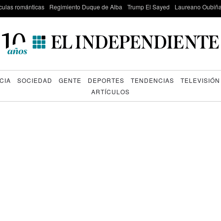
culas románticas
Regimiento Duque de Alba
Trump El Sayed
Laureano Oubiña
CIA
SOCIEDAD
GENTE
DEPORTES
TENDENCIAS
TELEVISIÓN
ARTÍCULOS