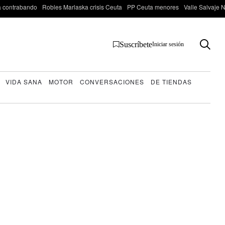
 contrabando
Robles Marlaska crisis Ceuta
PP Ceuta menores
Valle Salvaje N
Suscríbete
Iniciar sesión
VIDA SANA
MOTOR
CONVERSACIONES
DE TIENDAS