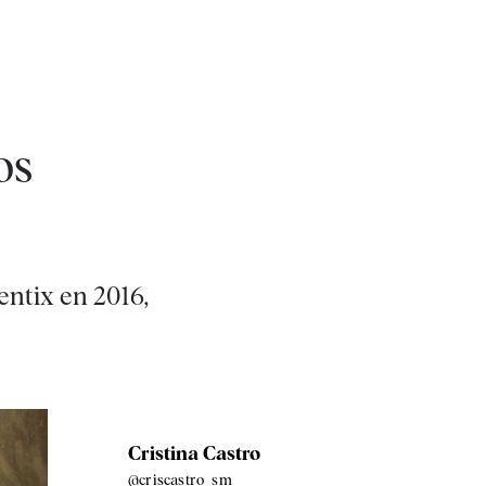
os
entix en 2016,
Cristina Castro
@criscastro_sm