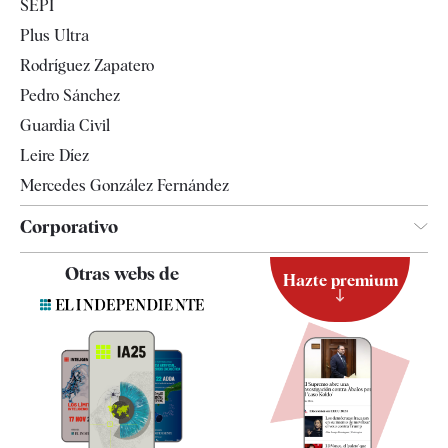
SEPI
Internacional
Plus Ultra
Gente
Rodríguez Zapatero
Televisión
Pedro Sánchez
Tendencias
Guardia Civil
Leire Díez
Mercedes González Fernández
Corporativo
Contacto
Otras webs de
Hazte premium
Suscripción
Newsletter
Apps
Quiénes somos
Especificaciones