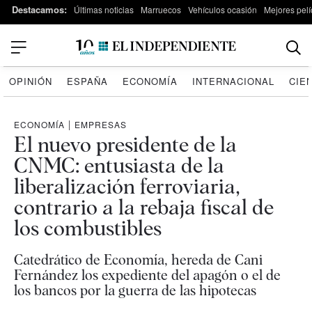
Destacamos:
Últimas noticias
Marruecos
Vehículos ocasión
Mejores pelí
OPINIÓN
ESPAÑA
ECONOMÍA
INTERNACIONAL
CIE
ECONOMÍA
|
EMPRESAS
El nuevo presidente de la
CNMC: entusiasta de la
liberalización ferroviaria,
contrario a la rebaja fiscal de
los combustibles
Catedrático de Economía, hereda de Cani
Fernández los expediente del apagón o el de
los bancos por la guerra de las hipotecas