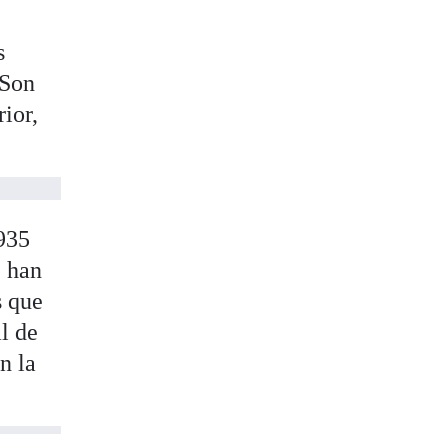
s
 Son
ior,
.935
e han
s que
l de
n la