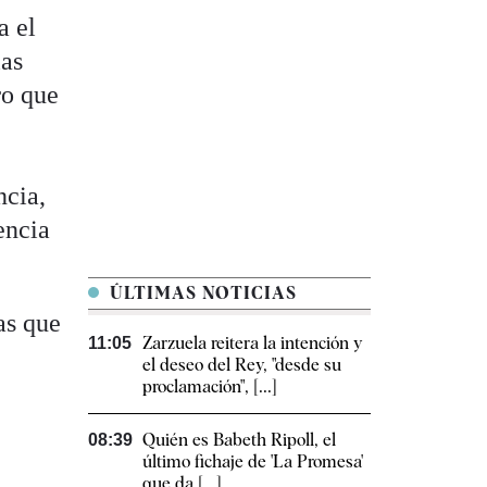
a el
las
ro que
ncia,
encia
ÚLTIMAS NOTICIAS
as que
Zarzuela reitera la intención y
11:05
el deseo del Rey, "desde su
proclamación", [...]
Quién es Babeth Ripoll, el
08:39
último fichaje de 'La Promesa'
que da [...]