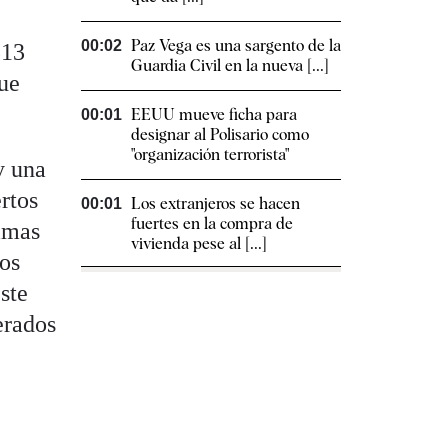
Paz Vega es una sargento de la
00:02
513
Guardia Civil en la nueva [...]
que
EEUU mueve ficha para
00:01
designar al Polisario como
"organización terrorista"
y una
rtos
Los extranjeros se hacen
00:01
fuertes en la compra de
timas
vivienda pese al [...]
sos
ste
erados