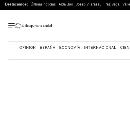
Destacamos:
Últimas noticias
Aída Bao
Josep Vilarasau
Paz Vega
Vall
El tiempo en tu ciudad
OPINIÓN
ESPAÑA
ECONOMÍA
INTERNACIONAL
CIEN