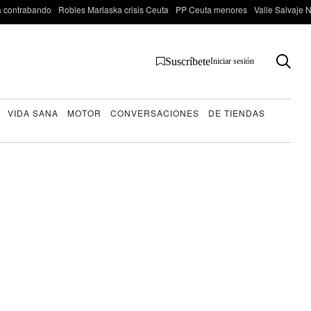
 contrabando
Robles Marlaska crisis Ceuta
PP Ceuta menores
Valle Salvaje N
Suscríbete
Iniciar sesión
VIDA SANA
MOTOR
CONVERSACIONES
DE TIENDAS