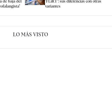
a de baja del
"FLiRT": sus diferencias con otras
eofalangista"
variantes
LO MÁS VISTO