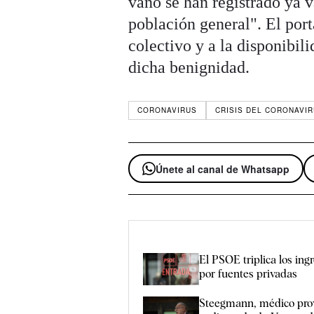
vano se han registrado ya v
población general". El por
colectivo y a la disponibi
dicha benignidad.
CORONAVIRUS
CRISIS DEL CORONAVI
Únete al canal de Whatsapp
El PSOE triplica los ing
por fuentes privadas
Steegmann, médico pro