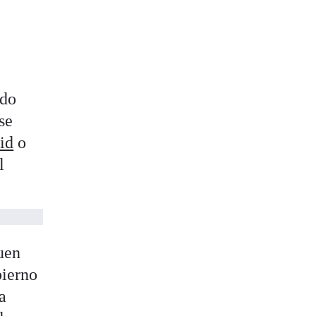
ndo
se
id
o
l
guen
bierno
a