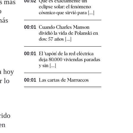
es más
Qué es exactamente un
00:02
eclipse solar: el fenómeno
o
cósmico que sirvió para [...]
más
Cuando Charles Manson
00:01
.
dividió la vida de Polanski en
dos: 57 años [...]
El 'tapón' de la red eléctrica
00:01
deja 80.000 viviendas paradas
y sin [...]
a hoy
r lo
Las cartas de Marruecos
00:01
rido
en