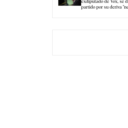
exdiputado de Vox, se d
partido por su deriva "n