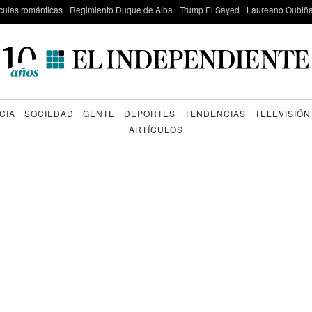
culas románticas
Regimiento Duque de Alba
Trump El Sayed
Laureano Oubiña
CIA
SOCIEDAD
GENTE
DEPORTES
TENDENCIAS
TELEVISIÓN
ARTÍCULOS