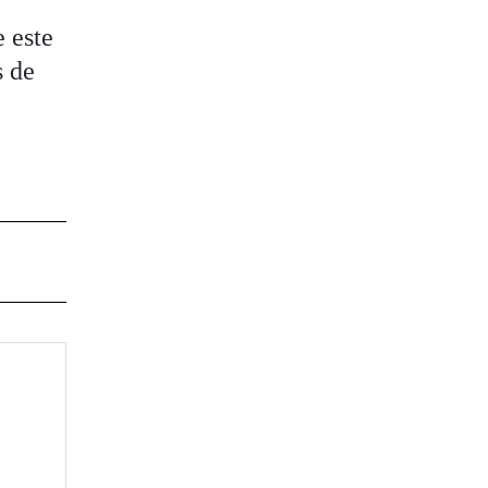
 este
s de