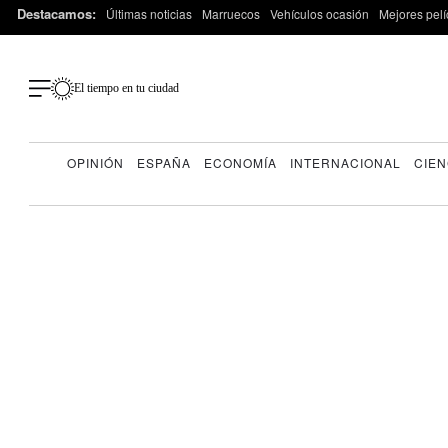
Destacamos:
Últimas noticias
Marruecos
Vehículos ocasión
Mejores pelí
El tiempo en tu ciudad
OPINIÓN
ESPAÑA
ECONOMÍA
INTERNACIONAL
CIEN