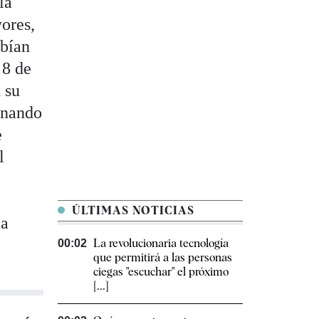
la
yores,
bían
 8 de
 su
ernando
e
l
ÚLTIMAS NOTICIAS
la
La revolucionaria tecnología
00:02
que permitirá a las personas
ciegas "escuchar" el próximo
[...]