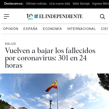
Destacamos:
Últimas noticias
Una nueva vida
Valle Salvaje
Ingreso Míni
OPINIÓN
ESPAÑA
ECONOMÍA
INTERNACIONAL
CIE
SALUD
Vuelven a bajar los fallecidos
por coronavirus: 301 en 24
horas