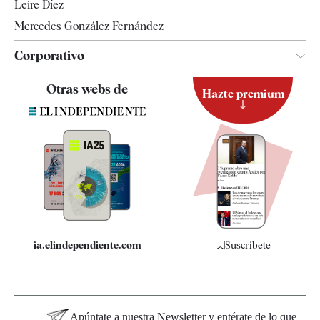
Leire Díez
Mercedes González Fernández
Corporativo
Contacto
Otras webs de
Hazte premium
Suscripción
Newsletter
Apps
Quiénes somos
Especificaciones
ia.elindependiente.com
Suscríbete
Apúntate a nuestra Newsletter y entérate de lo que