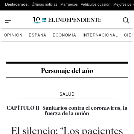
Destacamos:
Últimas noticias
Marruecos
Vehículos ocasión
Mejores pelí
OPINIÓN
ESPAÑA
ECONOMÍA
INTERNACIONAL
CIE
Personaje del año
SALUD
CAPÍTULO II | Sanitarios contra el coronavirus, la
fuerza de la unión
El silencio: “Los pacientes