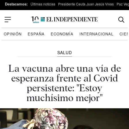
Destacamos:
Últimas noticias
Presidente Ceuta Juan Jesús Vivas
Paz Ve
OPINIÓN
ESPAÑA
ECONOMÍA
INTERNACIONAL
CIE
SALUD
La vacuna abre una vía de
esperanza frente al Covid
persistente: "Estoy
muchísimo mejor"