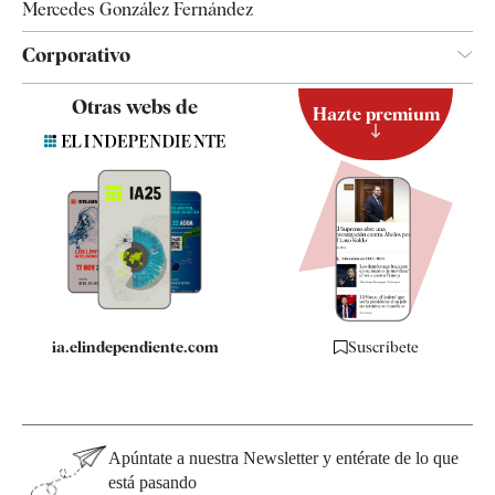
Mercedes González Fernández
Corporativo
Contacto
Otras webs de
Hazte premium
Suscripción
Newsletter
Apps
Quiénes somos
Especificaciones
ia.elindependiente.com
Suscríbete
Apúntate a nuestra Newsletter y entérate de lo que
está pasando