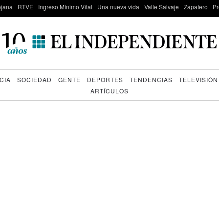
lejana
RTVE
Ingreso Mínimo Vital
Una nueva vida
Valle Salvaje
Zapatero
Pr
CIA
SOCIEDAD
GENTE
DEPORTES
TENDENCIAS
TELEVISIÓN
ARTÍCULOS