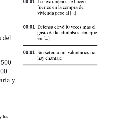
Los extranjeros se hacen
00:01
fuertes en la compra de
vivienda pese al [...]
Defensa elevó 10 veces más el
00:01
gasto de la administración que
 del
en [...]
Sin setenta mil voluntarios no
00:01
hay chantaje
a 500
000
aria y
y los