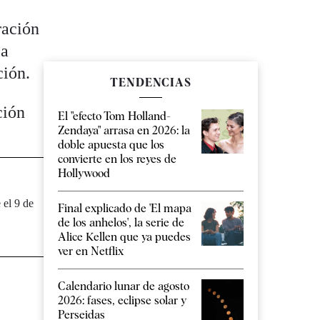
ración
la
ción.
TENDENCIAS
ción
El "efecto Tom Holland-
Zendaya" arrasa en 2026: la
doble apuesta que los
convierte en los reyes de
Hollywood
 el 9 de
Final explicado de 'El mapa
de los anhelos', la serie de
Alice Kellen que ya puedes
ver en Netflix
Calendario lunar de agosto
2026: fases, eclipse solar y
Perseidas