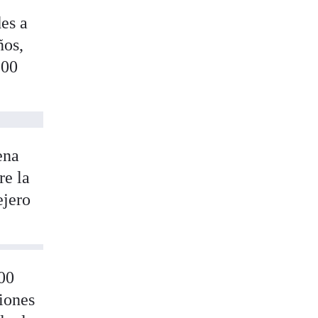
es a
ños,
500
ena
re la
ejero
.00
ciones