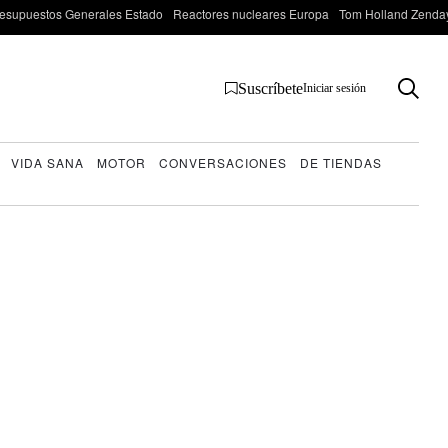
esupuestos Generales Estado
Reactores nucleares Europa
Tom Holland Zenda
Suscríbete
Iniciar sesión
VIDA SANA
MOTOR
CONVERSACIONES
DE TIENDAS