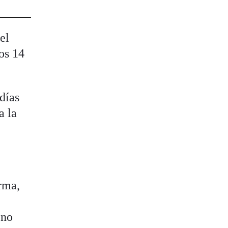
el
mos 14
días
a la
arma,
 no