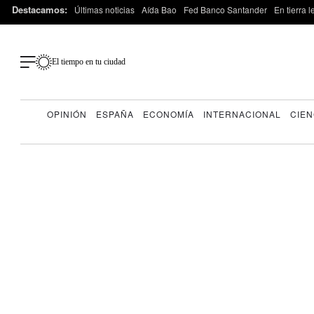
Destacamos:
Últimas noticias
Aída Bao
Fed Banco Santander
En tierra 
El tiempo en tu ciudad
OPINIÓN
ESPAÑA
ECONOMÍA
INTERNACIONAL
CIEN