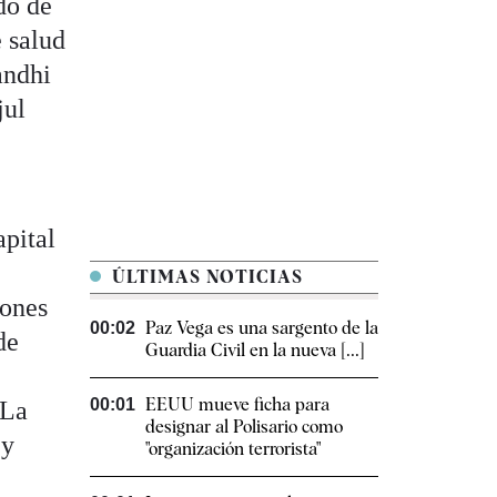
do de
e salud
andhi
jul
apital
ÚLTIMAS NOTICIAS
iones
Paz Vega es una sargento de la
00:02
de
Guardia Civil en la nueva [...]
EEUU mueve ficha para
00:01
 La
designar al Polisario como
 y
"organización terrorista"