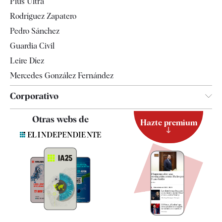
Plus Ultra
Gente
Rodríguez Zapatero
Televisión
Pedro Sánchez
Tendencias
Guardia Civil
Leire Díez
Mercedes González Fernández
Corporativo
Contacto
Otras webs de
Hazte premium
Suscripción
Newsletter
Apps
Quiénes somos
Especificaciones