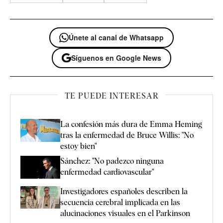
Únete al canal de Whatsapp
Síguenos en Google News
TE PUEDE INTERESAR
La confesión más dura de Emma Heming
tras la enfermedad de Bruce Willis: "No
estoy bien"
Sánchez: "No padezco ninguna
enfermedad cardiovascular"
Investigadores españoles describen la
secuencia cerebral implicada en las
alucinaciones visuales en el Parkinson