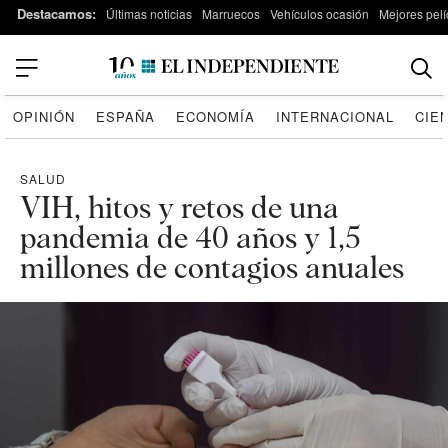
Destacamos:
Últimas noticias
Marruecos
Vehículos ocasión
Mejores pelí
OPINIÓN
ESPAÑA
ECONOMÍA
INTERNACIONAL
CIE
SALUD
VIH, hitos y retos de una
pandemia de 40 años y 1,5
millones de contagios anuales