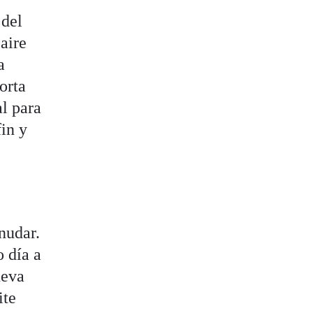
 del
aire
a
orta
al para
fin y
rnudar.
o día a
ueva
ite