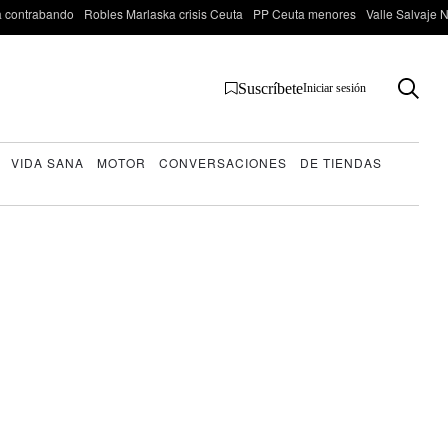
 contrabando
Robles Marlaska crisis Ceuta
PP Ceuta menores
Valle Salvaje N
Suscríbete
Iniciar sesión
VIDA SANA
MOTOR
CONVERSACIONES
DE TIENDAS