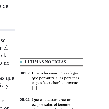
e de
 se
r el
o la
to no
ÚLTIMAS NOTICIAS
La revolucionaria tecnología
00:02
as que
que permitirá a las personas
ciegas "escuchar" el próximo
iz y
[...]
ue
Qué es exactamente un
00:02
eclipse solar: el fenómeno
ta en