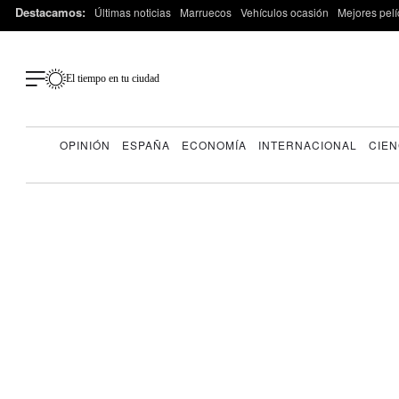
Destacamos:
Últimas noticias
Marruecos
Vehículos ocasión
Mejores pelí
El tiempo en tu ciudad
OPINIÓN
ESPAÑA
ECONOMÍA
INTERNACIONAL
CIEN