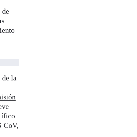
s de
as
iento
 de la
misión
eve
ífico
S-CoV,