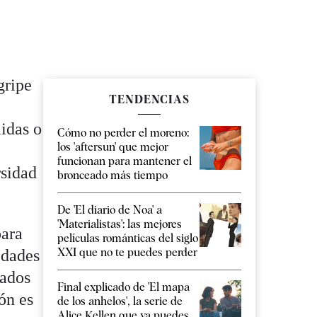
gripe
TENDENCIAS
idas o
Cómo no perder el moreno:
los 'aftersun' que mejor
funcionan para mantener el
rsidad
bronceado más tiempo
De 'El diario de Noa' a
'Materialistas': las mejores
para
películas románticas del siglo
XXI que no te puedes perder
edades
rados
Final explicado de 'El mapa
ión es
de los anhelos', la serie de
Alice Kellen que ya puedes