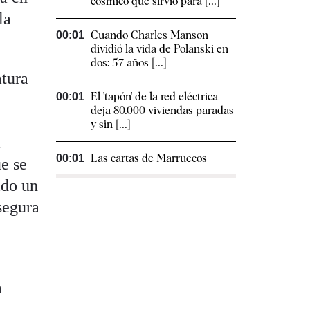
cósmico que sirvió para [...]
la
Cuando Charles Manson
00:01
dividió la vida de Polanski en
dos: 57 años [...]
atura
El 'tapón' de la red eléctrica
00:01
deja 80.000 viviendas paradas
y sin [...]
a
Las cartas de Marruecos
00:01
ue se
ido un
asegura
a