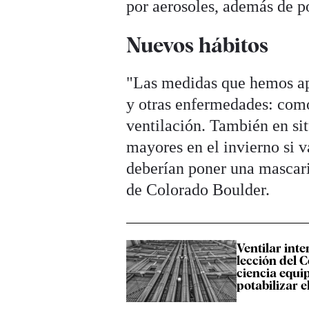
por aerosoles, además de po
Nuevos hábitos
"Las medidas que hemos apl
y otras enfermedades: como
ventilación. También en si
mayores en el invierno si v
deberían poner una mascaril
de Colorado Boulder.
Ventilar inter
lección del C
ciencia equi
potabilizar e