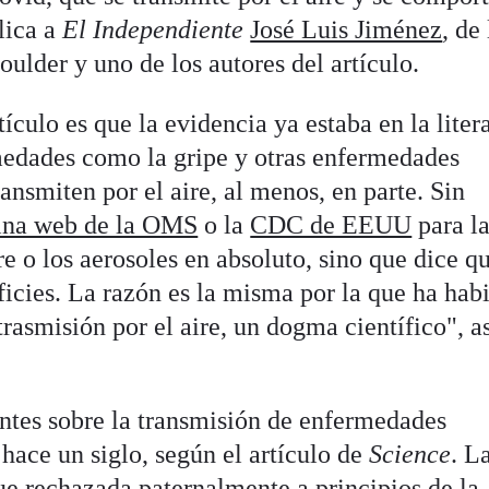
lica a
El Independiente
José Luis Jiménez
, de 
ulder y uno de los autores del artículo.
ículo es que la evidencia ya estaba en la liter
rmedades como la gripe y otras enfermedades
ransmiten por el aire, al menos, en parte. Sin
ina web de la OMS
o la
CDC de EEUU
para l
re o los aerosoles en absoluto, sino que dice q
ficies. La razón es la misma por la que ha hab
 trasmisión por el aire, un dogma científico", 
tes sobre la transmisión de enfermedades
 hace un siglo, según el artículo de
Science
. L
ue rechazada paternalmente a principios de la