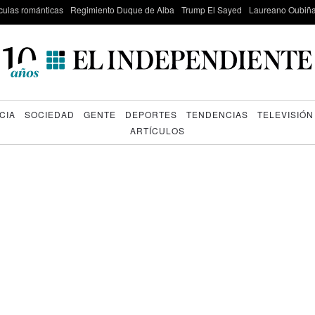
culas románticas
Regimiento Duque de Alba
Trump El Sayed
Laureano Oubiña
CIA
SOCIEDAD
GENTE
DEPORTES
TENDENCIAS
TELEVISIÓN
ARTÍCULOS