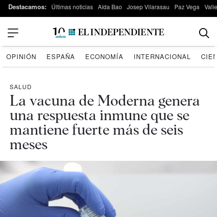
Destacamos:
Últimas noticias
Aída Bao
Josep Vilarasau
Paz Vega
Vall
OPINIÓN
ESPAÑA
ECONOMÍA
INTERNACIONAL
CIE
SALUD
La vacuna de Moderna genera
una respuesta inmune que se
mantiene fuerte más de seis
meses