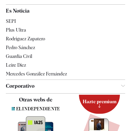
España
Es Noticia
Economía
SEPI
Internacional
Plus Ultra
Gente
Rodríguez Zapatero
Televisión
Pedro Sánchez
Tendencias
Guardia Civil
Leire Díez
Mercedes González Fernández
Corporativo
Contacto
Otras webs de
Hazte premium
Suscripción
Newsletter
Apps