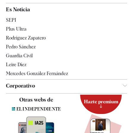
España
Es Noticia
Economía
SEPI
Internacional
Plus Ultra
Gente
Rodríguez Zapatero
Televisión
Pedro Sánchez
Tendencias
Guardia Civil
Leire Díez
Mercedes González Fernández
Corporativo
Contacto
Otras webs de
Hazte premium
Suscripción
Newsletter
Apps
Quiénes somos