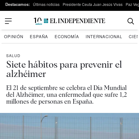
Destacamos:
Últimas noticias
Presidente Ceuta Juan Jesús Vivas
Paz Ve
OPINIÓN
ESPAÑA
ECONOMÍA
INTERNACIONAL
CIE
SALUD
Siete hábitos para prevenir el
alzhéimer
El 21 de septiembre se celebra el Día Mundial
del Alzhéimer, una enfermedad que sufre 1,2
millones de personas en España.