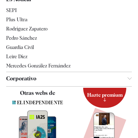
Economía
SEPI
Internacional
Plus Ultra
Gente
Rodríguez Zapatero
Televisión
Pedro Sánchez
Tendencias
Guardia Civil
Leire Díez
Mercedes González Fernández
Corporativo
Contacto
Otras webs de
Hazte premium
Suscripción
Newsletter
Apps
Quiénes somos
Especificaciones