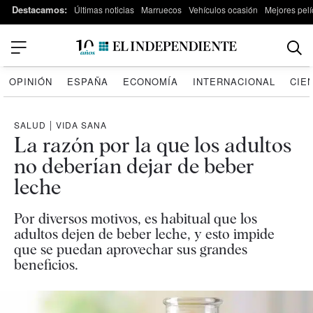
Destacamos:
Últimas noticias
Marruecos
Vehículos ocasión
Mejores pelí
OPINIÓN
ESPAÑA
ECONOMÍA
INTERNACIONAL
CIE
SALUD
|
VIDA SANA
La razón por la que los adultos
no deberían dejar de beber
leche
Por diversos motivos, es habitual que los
adultos dejen de beber leche, y esto impide
que se puedan aprovechar sus grandes
beneficios.