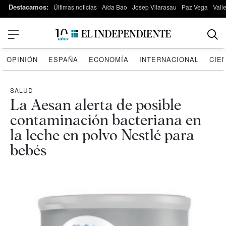
Destacamos:
Últimas noticias
Aída Bao
Josep Vilarasau
Paz Vega
Vall
OPINIÓN
ESPAÑA
ECONOMÍA
INTERNACIONAL
CIE
SALUD
La Aesan alerta de posible
contaminación bacteriana en
la leche en polvo Nestlé para
bebés