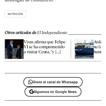
NUTRICIÓN
Otros artículos de
El Independiente
Vivas afirma que Felipe
Aislad
VI se ha comprometido
su fami
a visitar Ceuta, "y [...]
hantavi
Únete al canal de Whatsapp
Síguenos en Google News