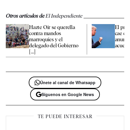
Otros artículos de
El Independiente
Hazte Oír se querella
El prec
contra mandos
cae con
marroquíes y el
anunc
delegado del Gobierno
acuerdo
[...]
Únete al canal de Whatsapp
Síguenos en Google News
TE PUEDE INTERESAR