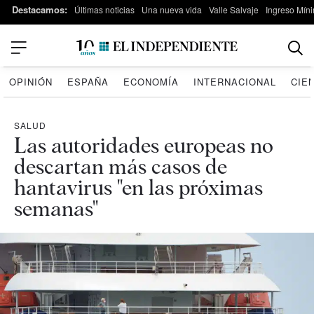
Destacamos:
Últimas noticias
Una nueva vida
Valle Salvaje
Ingreso Míni
OPINIÓN
ESPAÑA
ECONOMÍA
INTERNACIONAL
CIE
SALUD
Las autoridades europeas no
descartan más casos de
hantavirus "en las próximas
semanas"