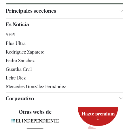
Principales secciones
España
Es Noticia
Economía
SEPI
Internacional
Plus Ultra
Gente
Rodríguez Zapatero
Televisión
Pedro Sánchez
Tendencias
Guardia Civil
Leire Díez
Mercedes González Fernández
Corporativo
Contacto
Otras webs de
Hazte premium
Suscripción
Newsletter