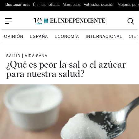
Destacamos:
Últimas noticias
Marruecos
Vehículos ocasión
Mejores pelí
OPINIÓN
ESPAÑA
ECONOMÍA
INTERNACIONAL
CIE
SALUD
|
VIDA SANA
¿Qué es peor la sal o el azúcar
para nuestra salud?