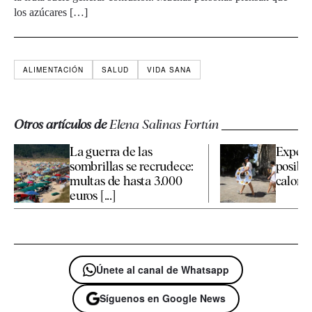
los azúcares […]
ALIMENTACIÓN
SALUD
VIDA SANA
Otros artículos de
Elena Salinas Fortún
La guerra de las
Expert
sombrillas se recrudece:
posible
multas de hasta 3.000
calor p
euros [...]
Únete al canal de Whatsapp
Síguenos en Google News