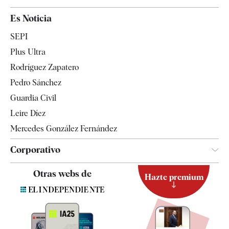
España
Es Noticia
Economía
SEPI
Internacional
Plus Ultra
Gente
Rodríguez Zapatero
Televisión
Pedro Sánchez
Tendencias
Guardia Civil
Leire Díez
Mercedes González Fernández
Corporativo
Contacto
Otras webs de
Hazte premium
Suscripción
Newsletter
Apps