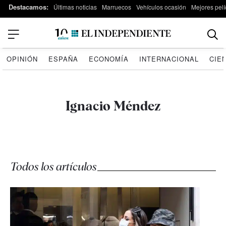
Destacamos:
Últimas noticias
Marruecos
Vehículos ocasión
Mejores pelí
OPINIÓN
ESPAÑA
ECONOMÍA
INTERNACIONAL
CIE
Ignacio Méndez
Todos los artículos