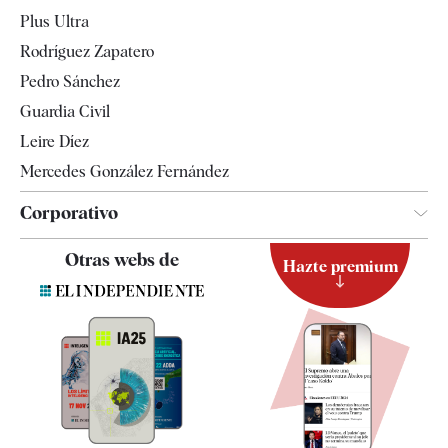
Internacional
Plus Ultra
Gente
Rodríguez Zapatero
Televisión
Pedro Sánchez
Tendencias
Guardia Civil
Leire Díez
Mercedes González Fernández
Corporativo
Contacto
Otras webs de
Hazte premium
Suscripción
Newsletter
Apps
Quiénes somos
Especificaciones