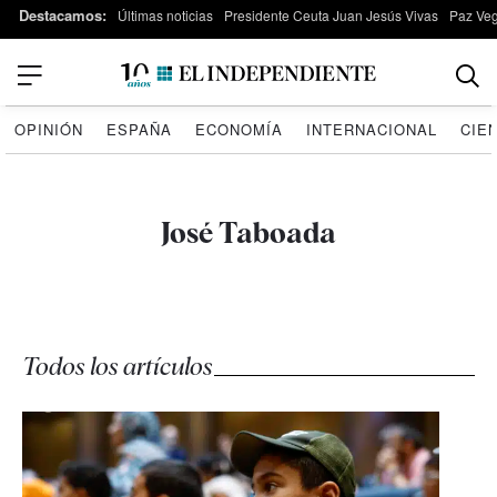
Destacamos:
Últimas noticias
Presidente Ceuta Juan Jesús Vivas
Paz Ve
OPINIÓN
ESPAÑA
ECONOMÍA
INTERNACIONAL
CIE
José Taboada
Todos los artículos