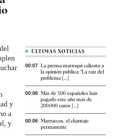
io
del
ÚLTIMAS NOTICIAS
mplen
La prensa marroquí calienta a
00:07
luchar
la opinión pública: "La raíz del
problema [...]
n
Más de 500 españoles han
00:06
pagado este año más de
tad y
200.000 euros [...]
ho a
Marruecos, el chantaje
00:06
l, y
permanente