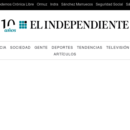
odemos Crónica Libre
Ormuz
Indra
Sánchez Marruecos
Seguridad Social
Sá
CIA
SOCIEDAD
GENTE
DEPORTES
TENDENCIAS
TELEVISIÓN
ARTÍCULOS