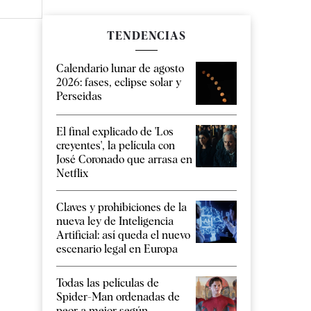
TENDENCIAS
Calendario lunar de agosto
2026: fases, eclipse solar y
Perseidas
El final explicado de 'Los
creyentes', la película con
José Coronado que arrasa en
Netflix
Claves y prohibiciones de la
nueva ley de Inteligencia
Artificial: así queda el nuevo
escenario legal en Europa
Todas las películas de
Spider-Man ordenadas de
peor a mejor según