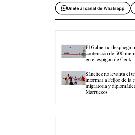
Únete al canal de Whatsapp
El Gobierno despliega u
contención de 500 metr
en el espigón de Ceuta
Sánchez no levanta el t
informar a Feijóo de la c
migratoria y diplomátic
Marruecos