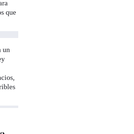
ara
os que
n un
ey
cios,
ribles
ra