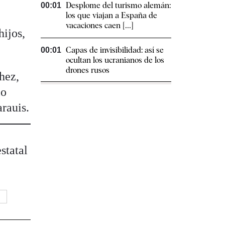
Desplome del turismo alemán:
00:01
los que viajan a España de
s
vacaciones caen [...]
hijos,
Capas de invisibilidad: así se
00:01
ocultan los ucranianos de los
drones rusos
hez,
lo
rauis.
statal
O