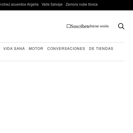
nchez acuerdos Argelia
Valle Salvaje
Zamora nube tóxica
Suscríbete
Iniciar sesión
VIDA SANA
MOTOR
CONVERSACIONES
DE TIENDAS