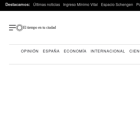
Destacamos:
Últimas noticias
Ingreso Mínimo Vital
Espacio Schengen
P
El tiempo en tu ciudad
OPINIÓN
ESPAÑA
ECONOMÍA
INTERNACIONAL
CIEN