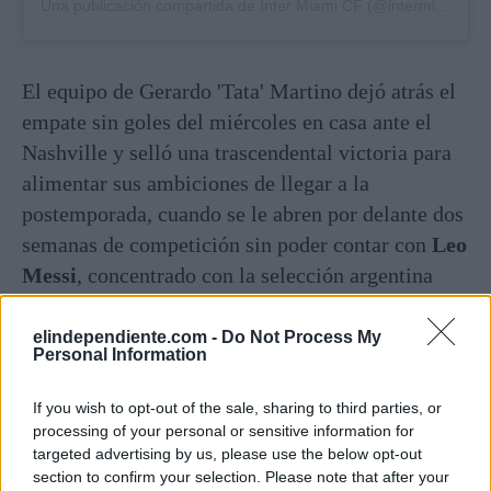
Una publicación compartida de Inter Miami CF (@intermiamicf)
El equipo de Gerardo 'Tata' Martino dejó atrás el
empate sin goles del miércoles en casa ante el
Nashville y selló una trascendental victoria para
alimentar sus ambiciones de llegar a la
postemporada, cuando se le abren por delante dos
semanas de competición sin poder contar con
Leo
Messi
, concentrado con la selección argentina
para las eliminatorias mundialistas.
elindependiente.com -
Do Not Process My
Personal Information
Fue la segunda victoria consecutiva fuera de casa
para el
Inter Miami
, que antes de esta racha
If you wish to opt-out of the sale, sharing to third parties, or
había ganado sólo una vez de once este año,
processing of your personal or sensitive information for
mientras que el Los Ángeles FC cayó por segunda
targeted advertising by us, please use the below opt-out
section to confirm your selection. Please note that after your
vez seguida en casa tras perdonar una enorme