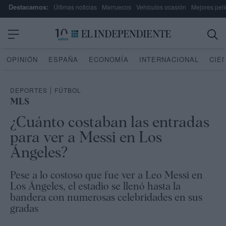
Destacamos:
Últimas noticias
Marruecos
Vehículos ocasión
Mejores pelí
OPINIÓN
ESPAÑA
ECONOMÍA
INTERNACIONAL
CIE
DEPORTES
|
FÚTBOL
MLS
¿Cuánto costaban las entradas
para ver a Messi en Los
Ángeles?
Pese a lo costoso que fue ver a Leo Messi en
Los Ángeles, el estadio se llenó hasta la
bandera con numerosas celebridades en sus
gradas