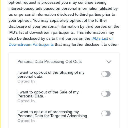
opt-out request is processed you may continue seeing
cantidad de oportunidades de gol que pudieron
interest-based ads based on personal information utilized by
cambiar la historia del encuentro.
us or personal information disclosed to third parties prior to
your opt-out. You may separately opt-out of the further
Leo Messi dio las asistencias para el 2-0 de
Jordi
disclosure of your personal information by third parties on the
Alba
y el 3-0 de Leonardo Campana y lleva ahora
IAB’s list of downstream participants. This information may
once goles y cinco asistencias en once partidos
also be disclosed by us to third parties on the
IAB’s List of
Downstream Participants
that may further disclose it to other
con su nuevo equipo, con el que ya fue campeón
third parties.
de la Leagues Cup y es finalista de la Copa US
Open.
Personal Data Processing Opt Outs
I want to opt-out of the Sharing of my
Le costó acostumbrarse al terreno de juego al
personal data.
Opted In
Inter Miami, que en el primer cuarto de hora
sufrió el empuje de un LAFC ofensivo,
I want to opt-out of the Sale of my
Personal Data.
determinado, que perdonó dos grandes
Opted In
oportunidades de gol con
Bouanga
.
I want to opt-out of processing my
Personal Data for Targeted Advertising.
El gabonés falló la primera al gestionar de la peor
Opted In