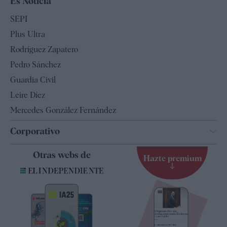
Es Noticia
Economía
SEPI
Internacional
Plus Ultra
Gente
Rodríguez Zapatero
Televisión
Pedro Sánchez
Tendencias
Guardia Civil
Leire Díez
Mercedes González Fernández
Corporativo
Contacto
Otras webs de
Hazte premium
Suscripción
Newsletter
Apps
Quiénes somos
Especificaciones