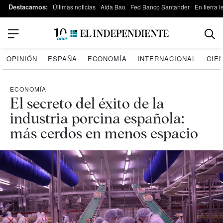
Destacamos:
Últimas noticias
Aída Bao
Fed Banco Santander
En tierra 
OPINIÓN
ESPAÑA
ECONOMÍA
INTERNACIONAL
CIE
ECONOMÍA
El secreto del éxito de la
industria porcina española:
más cerdos en menos espacio