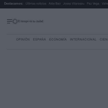
Destacamos:
Últimas noticias
Aída Bao
Josep Vilarasau
Paz Vega
Vall
El tiempo en tu ciudad
OPINIÓN
ESPAÑA
ECONOMÍA
INTERNACIONAL
CIEN