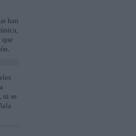
que han
Púnica,
, que
ión.
eles
ia
 ni se
ñala