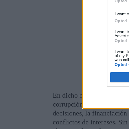
Opted 
I want t
Opted 
I want 
Advertis
Opted 
I want t
of my P
was col
Opted 
En dicho documento, se elo
corrupción, en particular e
decisiones, la financiación 
conflictos de intereses. Si