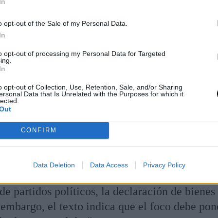
In
o opt-out of the Sale of my Personal Data.
In
to opt-out of processing my Personal Data for Targeted
ing.
In
o opt-out of Collection, Use, Retention, Sale, and/or Sharing
ersonal Data that Is Unrelated with the Purposes for which it
lected.
Out
CONFIRM
gian los progresos de España en la lucha contr
Data Deletion
Data Access
Privacy Policy
n lo referido a la transparencia en la toma de
de partidos políticos, la declaración de bienes 
n embargo, el texto indica que el foco debe pon