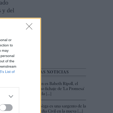
cado
 y del
sonal or
ection to
ou may
 personal
out of the
 downstream
B’s List of
ÚLTIMAS NOTICIAS
Quién es Babeth Ripoll, el
08:39
último fichaje de 'La Promesa'
que da [...]
Paz Vega es una sargento de la
00:02
Guardia Civil en la nueva [...]