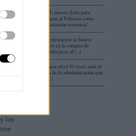
EEUU mueve ficha para
00:01
designar al Polisario como
"organización terrorista"
Los extranjeros se hacen
00:01
fuertes en la compra de
vivienda pese al [...]
Defensa elevó 10 veces más el
00:01
gasto de la administración que
en [...]
a la
y los
erse