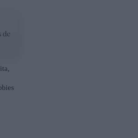
s de
ita,
bbies