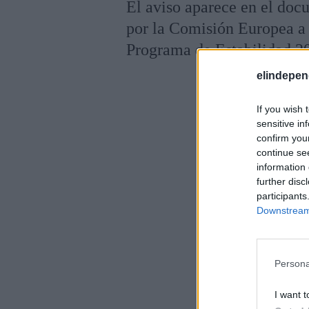
El aviso aparece en el do
por la Comisión Europea a
Programa de Estabilidad 2
elindepen
If you wish 
sensitive in
confirm you
continue se
information 
further disc
participants
Downstream 
Persona
I want t