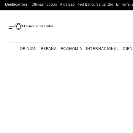
Destacamos:
Últimas noticias
Aída Bao
Fed Banco Santander
En tierra 
El tiempo en tu ciudad
OPINIÓN
ESPAÑA
ECONOMÍA
INTERNACIONAL
CIEN