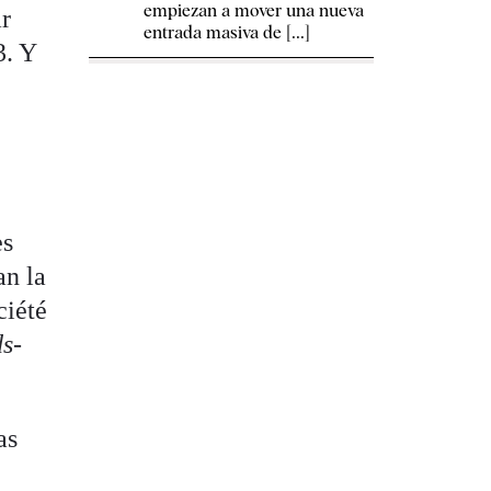
empiezan a mover una nueva
ar
entrada masiva de [...]
3. Y
es
an la
ciété
s-
as