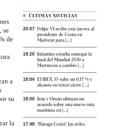
ÚLTIMAS NOTICIAS
ones
Felipe VI recibe este jueves al
20:07
, se
presidente de Ceuta en
0% de
Marivent para [...]
Infantino estudia entregar la
19:20
tora
final del Mundial 2030 a
Marruecos a cambio [...]
El IBEX 35 sube un 0,17 % y
18:04
zan a
alcanza su tercer cierre [...]
s
por su
Irán y Omán ultiman un
18:00
acuerdo sobre una nueva ruta
marítima en [...]
zar la
"Haraga Ceuta": las redes
17:48