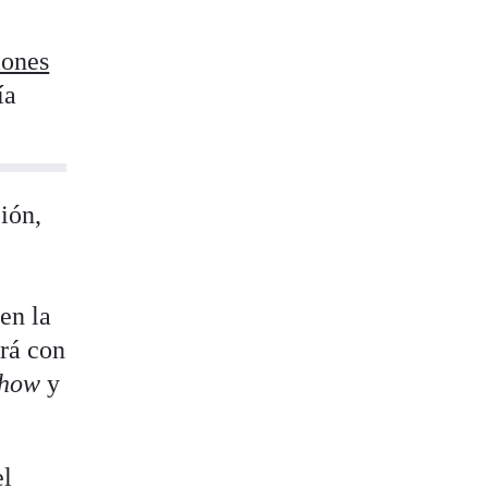
iones
ía
ión,
en la
ará con
show
y
el