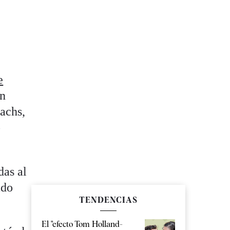
e
an
achs,
o
das al
ado
TENDENCIAS
El "efecto Tom Holland-