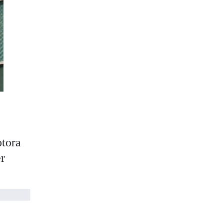
otora
er