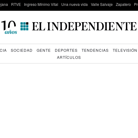
lejana
RTVE
Ingreso Mínimo Vital
Una nueva vida
Valle Salvaje
Zapatero
Pr
CIA
SOCIEDAD
GENTE
DEPORTES
TENDENCIAS
TELEVISIÓN
ARTÍCULOS