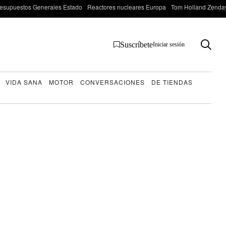
esupuestos Generales Estado
Reactores nucleares Europa
Tom Holland Zenda
Suscríbete
Iniciar sesión
VIDA SANA
MOTOR
CONVERSACIONES
DE TIENDAS