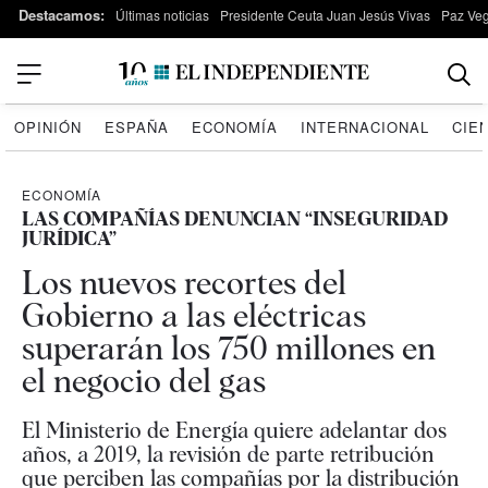
Destacamos:
Últimas noticias
Presidente Ceuta Juan Jesús Vivas
Paz Ve
OPINIÓN
ESPAÑA
ECONOMÍA
INTERNACIONAL
CIE
ECONOMÍA
LAS COMPAÑÍAS DENUNCIAN “INSEGURIDAD
JURÍDICA”
Los nuevos recortes del
Gobierno a las eléctricas
superarán los 750 millones en
el negocio del gas
El Ministerio de Energía quiere adelantar dos
años, a 2019, la revisión de parte retribución
que perciben las compañías por la distribución