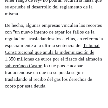
tener rango de ley- no podrán recurrirla hasta que
se apruebe el desarrollo del reglamento de la
misma.
De hecho, algunas empresas vinculan los recortes
con "un nuevo intento de tapar los fallos de la
regulación" trasladándoselos a ellas, en referencia
especialmente a la última sentencia del
Tribunal
Constitucional que anula la indemnización de
1.350 millones de euros por el fiasco del almacén
subterráneo Castor
, lo que puede acabar
traduciéndose en que no se pueda seguir
trasladando al recibo del gas los derechos de
cobro por esta deuda.