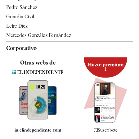
Televisión
Pedro Sánchez
Tendencias
Guardia Civil
Leire Díez
Mercedes González Fernández
Corporativo
Contacto
Otras webs de
Hazte premium
Suscripción
Newsletter
Apps
Quiénes somos
Especificaciones
ia.elindependiente.com
Suscríbete