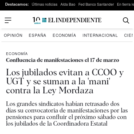
Destacamos:
Últimas noticias
Aída Bao
Fed Banco Santander
En tierra 
OPINIÓN
ESPAÑA
ECONOMÍA
INTERNACIONAL
CIE
ECONOMÍA
Confluencia de manifestaciones el 17 de marzo
Los jubilados evitan a CCOO y
UGT y se suman a la 'mani'
contra la Ley Mordaza
Los grandes sindicatos habían retrasado dos
días su convocatoria de manifestaciones por las
pensiones para confluir el próximo sábado con
los jubilados de la Coordinadora Estatal