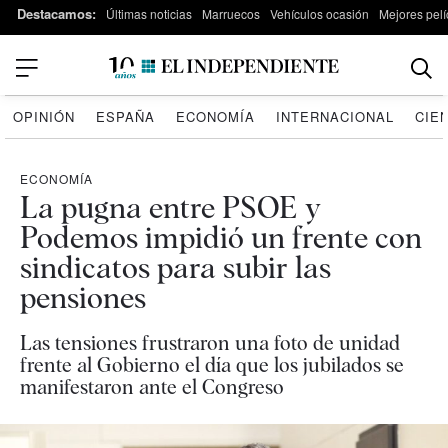
Destacamos:
Últimas noticias
Marruecos
Vehículos ocasión
Mejores pelí
OPINIÓN
ESPAÑA
ECONOMÍA
INTERNACIONAL
CIE
ECONOMÍA
La pugna entre PSOE y
Podemos impidió un frente con
sindicatos para subir las
pensiones
Las tensiones frustraron una foto de unidad
frente al Gobierno el día que los jubilados se
manifestaron ante el Congreso