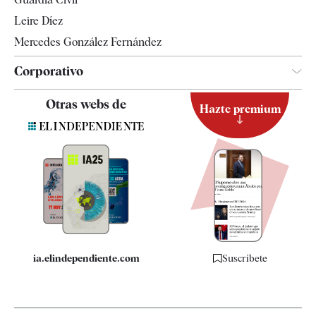
Leire Díez
Mercedes González Fernández
Corporativo
Contacto
Otras webs de
Hazte premium
Suscripción
Newsletter
Apps
Quiénes somos
Especificaciones
ia.elindependiente.com
Suscríbete