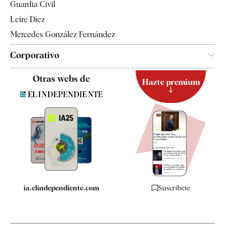
Guardia Civil
Leire Díez
Mercedes González Fernández
Corporativo
Contacto
Otras webs de
Hazte premium
Suscripción
Newsletter
Apps
Quiénes somos
Especificaciones
ia.elindependiente.com
Suscríbete