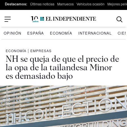
Destacamos:
Últimas noticias
Marruecos
Vehículos ocasión
Mejores pelí
OPINIÓN
ESPAÑA
ECONOMÍA
INTERNACIONAL
CIE
ECONOMÍA
|
EMPRESAS
NH se queja de que el precio de
la opa de la tailandesa Minor
es demasiado bajo