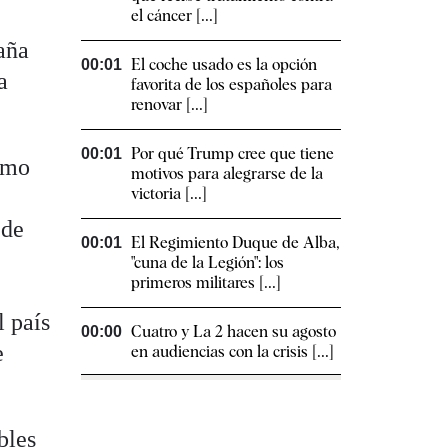
el cáncer [...]
aña
El coche usado es la opción
00:01
a
favorita de los españoles para
renovar [...]
Por qué Trump cree que tiene
00:01
como
motivos para alegrarse de la
victoria [...]
 de
El Regimiento Duque de Alba,
00:01
e
"cuna de la Legión": los
primeros militares [...]
l país
Cuatro y La 2 hacen su agosto
00:00
e
en audiencias con la crisis [...]
bles