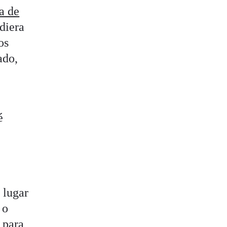
a de
diera
os
ado,
é
 lugar
 o
 para