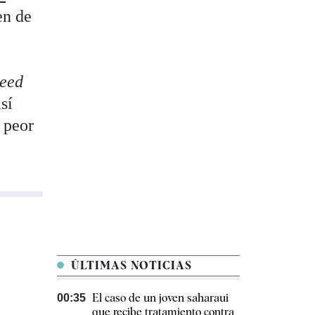
en de
eed
sí
 peor
a
ÚLTIMAS NOTICIAS
El caso de un joven saharaui
00:35
que recibe tratamiento contra