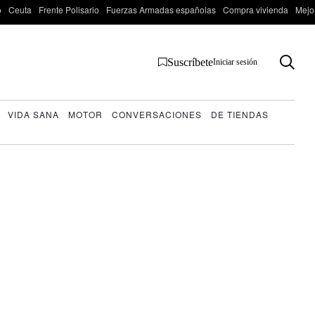
o
Ceuta
Frente Polisario
Fuerzas Armadas españolas
Compra vivienda
Mejo
Suscríbete
Iniciar sesión
VIDA SANA
MOTOR
CONVERSACIONES
DE TIENDAS