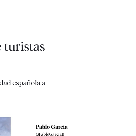
 turistas
idad española a
Pablo García
@PabloGarciaB