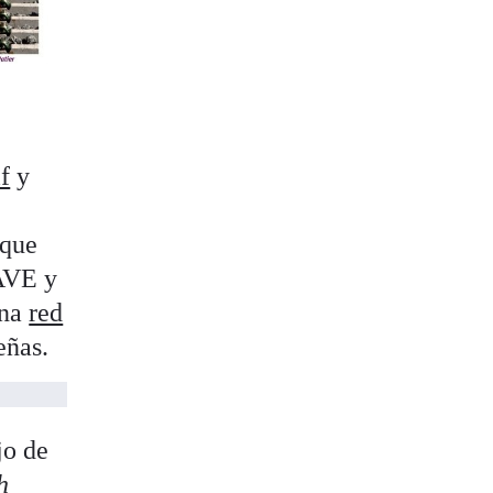
f
y
 que
 AVE y
una
red
eñas.
jo de
h