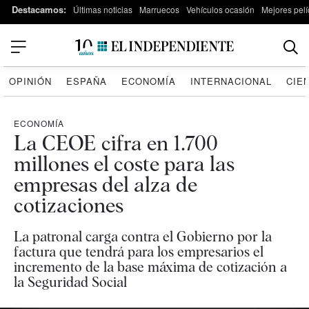
Destacamos:
Últimas noticias
Marruecos
Vehículos ocasión
Mejores pelí
OPINIÓN
ESPAÑA
ECONOMÍA
INTERNACIONAL
CIE
ECONOMÍA
La CEOE cifra en 1.700
millones el coste para las
empresas del alza de
cotizaciones
La patronal carga contra el Gobierno por la
factura que tendrá para los empresarios el
incremento de la base máxima de cotización a
la Seguridad Social