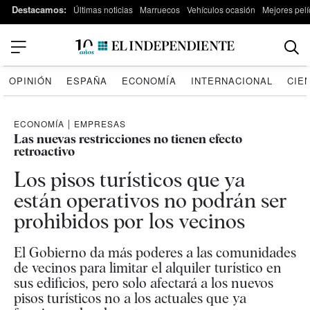
Destacamos:
Últimas noticias
Marruecos
Vehículos ocasión
Mejores pelí
OPINIÓN
ESPAÑA
ECONOMÍA
INTERNACIONAL
CIE
ECONOMÍA
|
EMPRESAS
Las nuevas restricciones no tienen efecto
retroactivo
Los pisos turísticos que ya
están operativos no podrán ser
prohibidos por los vecinos
El Gobierno da más poderes a las comunidades
de vecinos para limitar el alquiler turístico en
sus edificios, pero solo afectará a los nuevos
pisos turísticos no a los actuales que ya