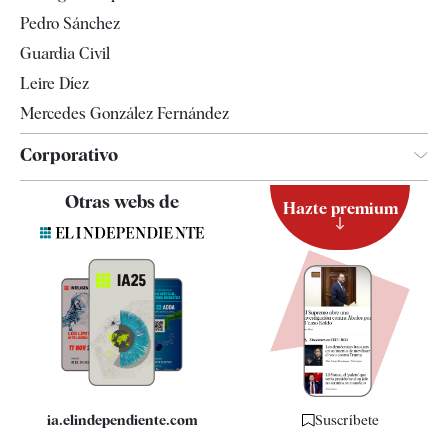
Televisión
Pedro Sánchez
Tendencias
Guardia Civil
Leire Díez
Mercedes González Fernández
Corporativo
Contacto
Otras webs de
Hazte premium
Suscripción
Newsletter
Apps
Quiénes somos
Especificaciones
ia.elindependiente.com
Suscríbete