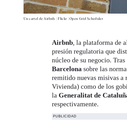
Un cartel de Airbnb. |
Flickr | Open Grid Scheduler
Airbnb
, la plataforma de a
presión regulatoria que dis
núcleo de su negocio. Tras
Barcelona
sobre las norma
remitido nuevas misivas a 
Vivienda) como de los gob
la
Generalitat de Cataluñ
respectivamente.
PUBLICIDAD