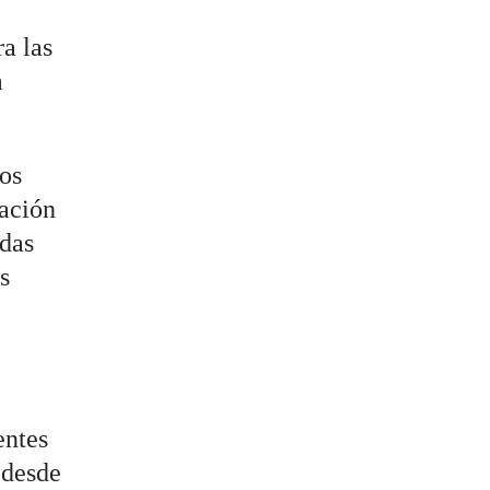
a las
a
los
ración
idas
s
entes
 desde