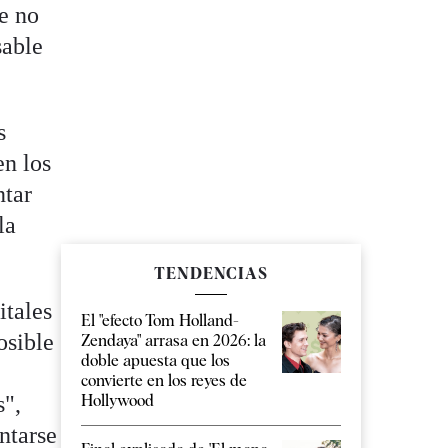
e no
sable
s
en los
ntar
la
TENDENCIAS
itales
El "efecto Tom Holland-
osible
Zendaya" arrasa en 2026: la
doble apuesta que los
convierte en los reyes de
s",
Hollywood
ntarse