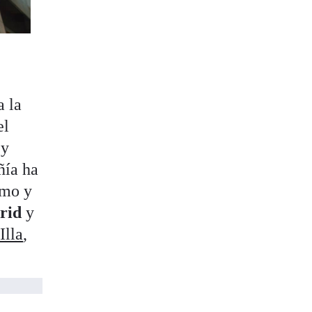
a la
el
y
ñía ha
smo y
rid
y
Illa
,