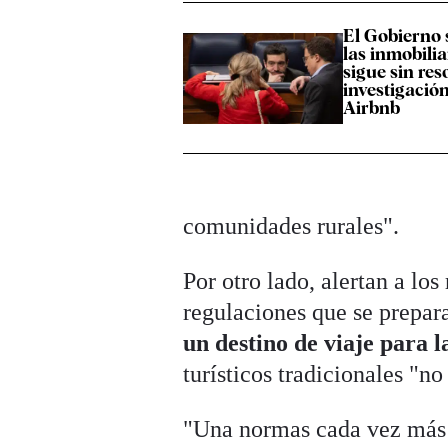
El Gobierno 
las inmobili
sigue sin res
investigació
Airbnb
comunidades rurales".
Por otro lado, alertan a lo
regulaciones que se prepar
un destino de viaje para l
turísticos tradicionales "n
"Una normas cada vez más re