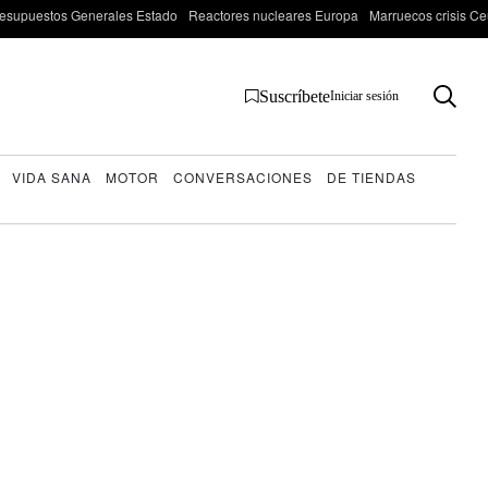
esupuestos Generales Estado
Reactores nucleares Europa
Marruecos crisis Ce
Suscríbete
Iniciar sesión
VIDA SANA
MOTOR
CONVERSACIONES
DE TIENDAS