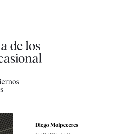
a de los
ocasional
biernos
os
Diego Molpeceres