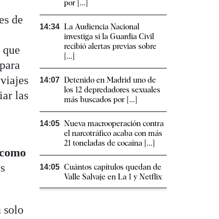
por [...]
es de
La Audiencia Nacional
14:34
investiga si la Guardia Civil
recibió alertas previas sobre
n que
[...]
 para
 viajes
Detenido en Madrid uno de
14:07
los 12 depredadores sexuales
iar las
más buscados por [...]
Nueva macrooperación contra
14:05
el narcotráfico acaba con más
21 toneladas de cocaína [...]
 como
os
Cuántos capítulos quedan de
14:05
Valle Salvaje en La 1 y Netflix
 solo