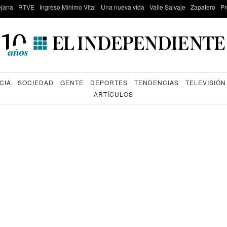
lejana
RTVE
Ingreso Mínimo Vital
Una nueva vida
Valle Salvaje
Zapatero
Pr
CIA
SOCIEDAD
GENTE
DEPORTES
TENDENCIAS
TELEVISIÓN
ARTÍCULOS