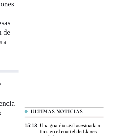
iones
esas
n de
era
y
dencia
o
ÚLTIMAS NOTICIAS
Una guardia civil asesinada a
15:13
tiros en el cuartel de Llanes