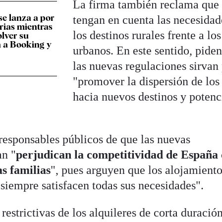
La firma también reclama que
se lanza a por
tengan en cuenta las necesidad
arias mientras
los destinos rurales frente a los
olver su
n a Booking y
urbanos. En este sentido, pide
las nuevas regulaciones sirvan
"promover la dispersión de los
hacia nuevos destinos y potenc
s responsables públicos de que las nuevas
an "
perjudican la competitividad de España
as familias
", pues arguyen que los alojamient
o siempre satisfacen todas sus necesidades".
strictivas de los alquileres de corta duración