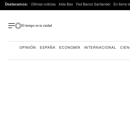
Destacamos:
Últimas noticias
Aída Bao
Fed Banco Santander
En tierra 
El tiempo en tu ciudad
OPINIÓN
ESPAÑA
ECONOMÍA
INTERNACIONAL
CIEN