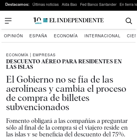
Destacamos:
Últimas noticias
Aída Bao
Fed Banco Santander
En tierra 
OPINIÓN
ESPAÑA
ECONOMÍA
INTERNACIONAL
CIE
ECONOMÍA
|
EMPRESAS
DESCUENTO AÉREO PARA RESIDENTES EN
LAS ISLAS
El Gobierno no se fía de las
aerolíneas y cambia el proceso
de compra de billetes
subvencionados
Fomento obligará a las compañías a preguntar
sólo al final de la compra si el viajero reside en
las islas y se beneficia del descuento del 75%.