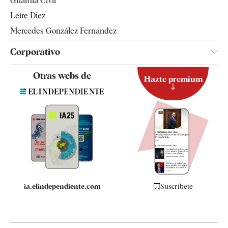
Guardia Civil
Leire Díez
Mercedes González Fernández
Corporativo
Contacto
Otras webs de
Hazte premium
Suscripción
Newsletter
Apps
Quiénes somos
Especificaciones
ia.elindependiente.com
Suscríbete