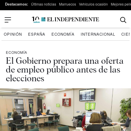
Destacamos:
Últimas noticias
Marruecos
Vehículos ocasión
Mejores pelí
OPINIÓN
ESPAÑA
ECONOMÍA
INTERNACIONAL
CIE
ECONOMÍA
El Gobierno prepara una oferta
de empleo público antes de las
elecciones