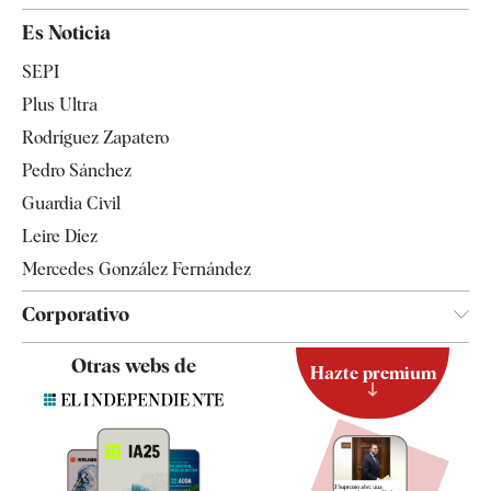
España
Es Noticia
Economía
SEPI
Internacional
Plus Ultra
Gente
Rodríguez Zapatero
Televisión
Pedro Sánchez
Tendencias
Guardia Civil
Leire Díez
Mercedes González Fernández
Corporativo
Contacto
Otras webs de
Hazte premium
Suscripción
Newsletter
Apps
Quiénes somos