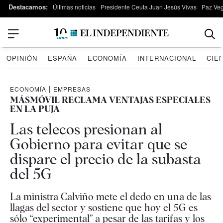
Destacamos:
Últimas noticias
Presidente Ceuta Juan Jesús Vivas
Paz Ve
OPINIÓN
ESPAÑA
ECONOMÍA
INTERNACIONAL
CIE
ECONOMÍA
|
EMPRESAS
MÁSMÓVIL RECLAMA VENTAJAS ESPECIALES
EN LA PUJA
Las telecos presionan al
Gobierno para evitar que se
dispare el precio de la subasta
del 5G
La ministra Calviño mete el dedo en una de las
llagas del sector y sostiene que hoy el 5G es
sólo “experimental” a pesar de las tarifas y los