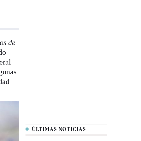
os de
do
eral
lgunas
idad
ÚLTIMAS NOTICIAS