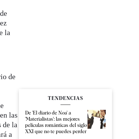
 de
vez
e la
io de
TENDENCIAS
de
De 'El diario de Noa' a
en las
'Materialistas': las mejores
 de la
películas románticas del siglo
XXI que no te puedes perder
rá a