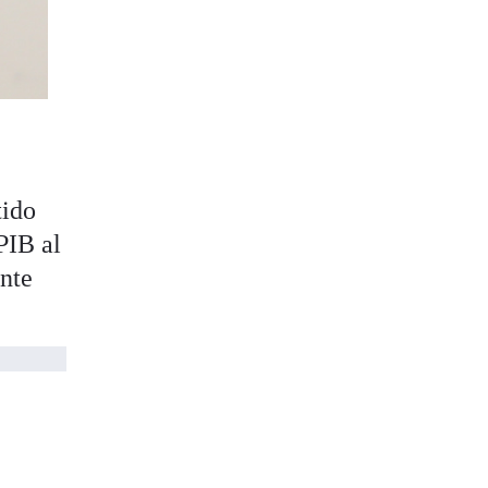
tido
PIB al
ante