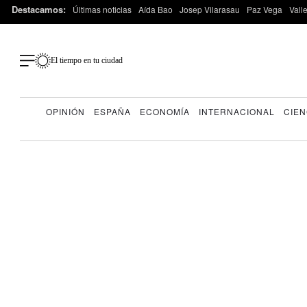
Destacamos:
Últimas noticias
Aída Bao
Josep Vilarasau
Paz Vega
Vall
El tiempo en tu ciudad
OPINIÓN
ESPAÑA
ECONOMÍA
INTERNACIONAL
CIEN