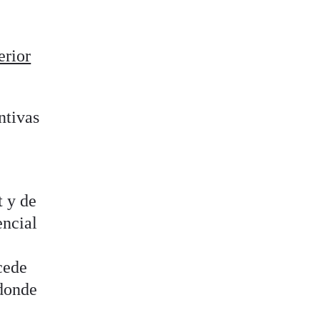
erior
ntivas
t y de
encial
cede
 donde