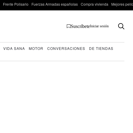
Frente Polisario
Fuerzas Armadas españolas
Compra vivienda
Mejores pelí
Suscríbete
Iniciar sesión
VIDA SANA
MOTOR
CONVERSACIONES
DE TIENDAS