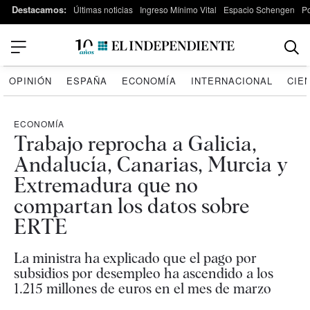
Destacamos:
Últimas noticias
Ingreso Mínimo Vital
Espacio Schengen
P
OPINIÓN
ESPAÑA
ECONOMÍA
INTERNACIONAL
CIE
ECONOMÍA
Trabajo reprocha a Galicia,
Andalucía, Canarias, Murcia y
Extremadura que no
compartan los datos sobre
ERTE
La ministra ha explicado que el pago por
subsidios por desempleo ha ascendido a los
1.215 millones de euros en el mes de marzo