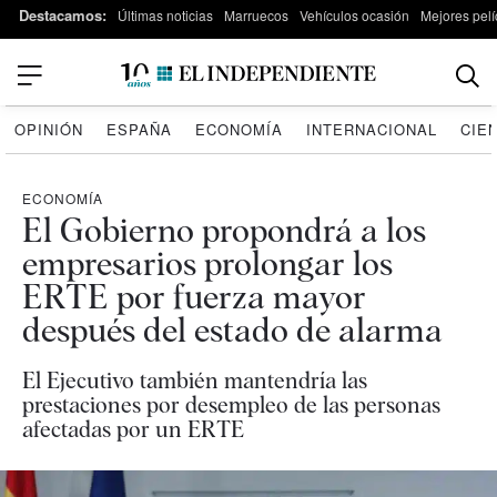
Destacamos:
Últimas noticias
Marruecos
Vehículos ocasión
Mejores pelí
OPINIÓN
ESPAÑA
ECONOMÍA
INTERNACIONAL
CIE
ECONOMÍA
El Gobierno propondrá a los
empresarios prolongar los
ERTE por fuerza mayor
después del estado de alarma
El Ejecutivo también mantendría las
prestaciones por desempleo de las personas
afectadas por un ERTE