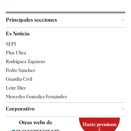
Principales secciones
España
Es Noticia
Economía
SEPI
Internacional
Plus Ultra
Gente
Rodríguez Zapatero
Televisión
Pedro Sánchez
Tendencias
Guardia Civil
Leire Díez
Mercedes González Fernández
Corporativo
Contacto
Otras webs de
Hazte premium
Suscripción