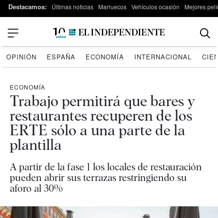
Destacamos:
Últimas noticias
Marruecos
Vehículos ocasión
Mejores pelí
OPINIÓN
ESPAÑA
ECONOMÍA
INTERNACIONAL
CIE
ECONOMÍA
Trabajo permitirá que bares y
restaurantes recuperen de los
ERTE sólo a una parte de la
plantilla
A partir de la fase 1 los locales de restauración
pueden abrir sus terrazas restringiendo su
aforo al 30%