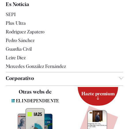
España
Es Noticia
Economía
SEPI
Internacional
Plus Ultra
Gente
Rodríguez Zapatero
Televisión
Pedro Sánchez
Tendencias
Guardia Civil
Leire Díez
Mercedes González Fernández
Corporativo
Contacto
Otras webs de
Hazte premium
Suscripción
Newsletter
Apps
Quiénes somos