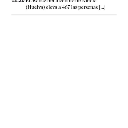
12:20
El avance del incendio de Niebla
(Huelva) eleva a 467 las personas [...]