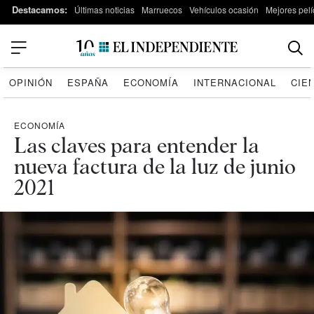
Destacamos:
Últimas noticias
Marruecos
Vehículos ocasión
Mejores pelí
OPINIÓN
ESPAÑA
ECONOMÍA
INTERNACIONAL
CIE
ECONOMÍA
Las claves para entender la
nueva factura de la luz de junio
2021