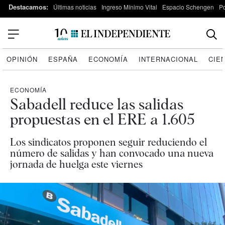
Destacamos:
Últimas noticias
Ingreso Mínimo Vital
Espacio Schengen
P
OPINIÓN
ESPAÑA
ECONOMÍA
INTERNACIONAL
CIE
ECONOMÍA
Sabadell reduce las salidas
propuestas en el ERE a 1.605
Los sindicatos proponen seguir reduciendo el
número de salidas y han convocado una nueva
jornada de huelga este viernes