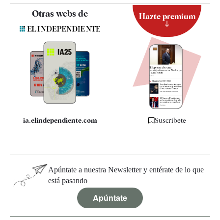
Contacto
Otras webs de
Hazte premium
Suscripción
Newsletter
Apps
Quiénes somos
Especificaciones
ia.elindependiente.com
Suscríbete
Apúntate a nuestra Newsletter y entérate de lo que
está pasando
Apúntate