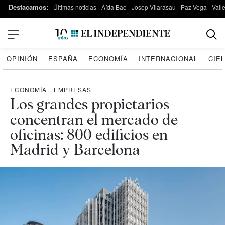
Destacamos:
Últimas noticias
Aída Bao
Josep Vilarasau
Paz Vega
Vall
OPINIÓN
ESPAÑA
ECONOMÍA
INTERNACIONAL
CIE
ECONOMÍA
|
EMPRESAS
Los grandes propietarios
concentran el mercado de
oficinas: 800 edificios en
Madrid y Barcelona