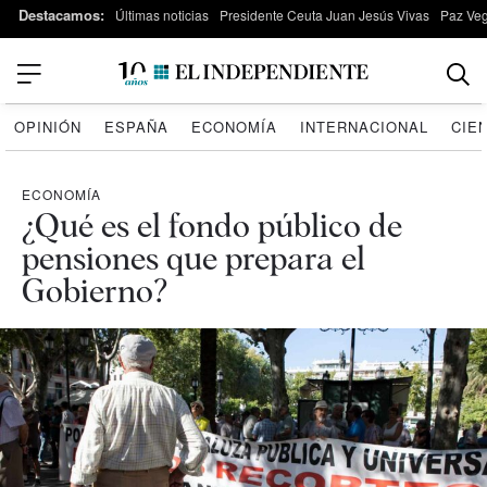
Destacamos:
Últimas noticias
Presidente Ceuta Juan Jesús Vivas
Paz Ve
OPINIÓN
ESPAÑA
ECONOMÍA
INTERNACIONAL
CIE
ECONOMÍA
¿Qué es el fondo público de
pensiones que prepara el
Gobierno?