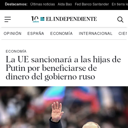
Destacamos:
Últimas noticias
Aída Bao
Fed Banco Santander
En tierra 
OPINIÓN
ESPAÑA
ECONOMÍA
INTERNACIONAL
CIE
ECONOMÍA
La UE sancionará a las hijas de
Putin por beneficiarse de
dinero del gobierno ruso