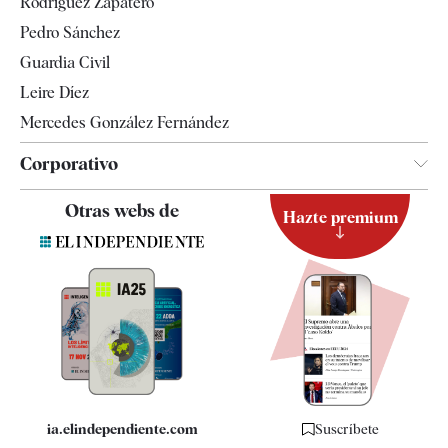
Rodríguez Zapatero
Televisión
Pedro Sánchez
Tendencias
Guardia Civil
Leire Díez
Mercedes González Fernández
Corporativo
Contacto
Otras webs de
Hazte premium
Suscripción
Newsletter
Apps
Quiénes somos
Especificaciones
ia.elindependiente.com
Suscríbete